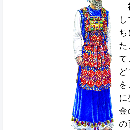
神
し
ち
た
て
ど
を
に
金
の