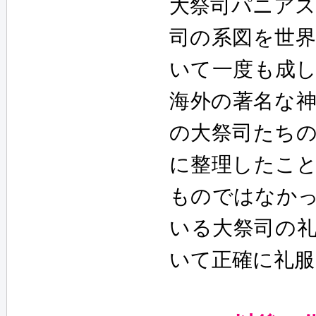
大祭司パニアス
司の系図を世
いて一度も成
海外の著名な
の大祭司たち
に整理したこ
ものではなか
いる大祭司の
いて正確に礼
服