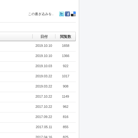
この書き込みを..
Tw
Fa
De
itte
ceb
lici
r
oo
ou
k
s
日付
閲覧数
2019.10.10
1658
2019.10.10
1366
2019.10.03
922
2019.03.22
1017
2019.03.22
908
2017.10.22
1149
2017.10.22
962
2017.09.22
816
2017.05.11
855
2017.04.16
825