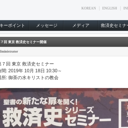
KOREAN
ENGLISH
IN
キーポイント
メッセージ
メディア
救済史セミナ
７回 東京 救済史セミナー開催
dministrator
第７回 東京 救済史セミナー
間: 2019年 10月 18日 10:30～
場所: 御茶の水キリストの教会