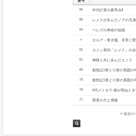
番号
86
年代計算の基準点Ⅱ
85
レメクが生んだノアの兄弟
84
ペレグの寿命の短縮
»
セルグ－巻き鬚、非常に堅
82
カイン系列「レメク」の歩
81
神様と共に歩んだエノク
80
創世記5章と11章の系図の
79
創世記5章と11章の系図の
78
8代メトセラ‐彼が死ぬと
77
賛美の力と感激
最初の
検索