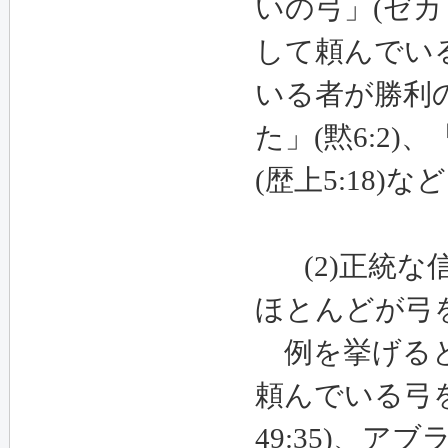
いの弓」
(
ゼカ
して頼んでい
いる者が勝利
た」
(
黙
6:2)
、
(
歴上
5:18)
など
(2)
正統な
ほとんどが弓
例を挙げると
頼んでいる弓
49:35)
、アブ