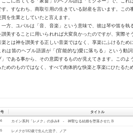
ここに出てくる「家畜」のヘブル語は「ミクネー」で、これ
です。すなわち、商取引用の生きている財産を言います。この
売買を生業としていたと言えます。
一方、ユバルは「音、音楽」という意味で、彼は琴や笛を執
を讃美することに用いられれば大変良かったのですが、実際そ
音楽とは神を讃美する正しい音楽ではなく、享楽にふけるため
これは笛のヘブル語源が「(官能的な)愛に落ちる」という動
ブ」である事から、その意図するものが見えてきます。このよ
るためのものではなく、すべて肉体的な快楽と享楽にひたるた
番号
タイトル
56
カイン系列「レメク」の歩みⅡ - 神聖なる結婚を堕落させた B
55
レメクが182歳で生んだ息子、ノア