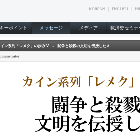
KOREAN
ENGLISH
IN
キーポイント
メッセージ
メディア
救済史セミナ
カイン系列「レメク」の歩みⅣ - 闘争と殺戮の文明を伝授したＡ
dministrator