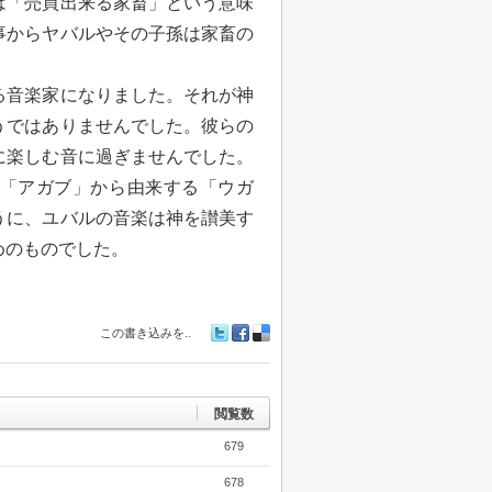
は「売買出来る家畜」という意味
事からヤバルやその子孫は家畜の
る音楽家になりました。それが神
うではありませんでした。彼らの
に楽しむ音に過ぎませんでした。
詞「アガブ」から由来する「ウガ
うに、ユバルの音楽は神を讃美す
めのものでした。
この書き込みを..
Tw
Fa
De
itte
ceb
lici
r
oo
ou
k
s
閲覧数
679
678