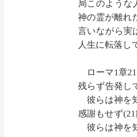
局このような
神の霊が離れ
言いながら実
人生に転落し
ローマ
1
章
21
残らず告発し
彼らは神を知
感謝もせず
(21
彼らは神を知