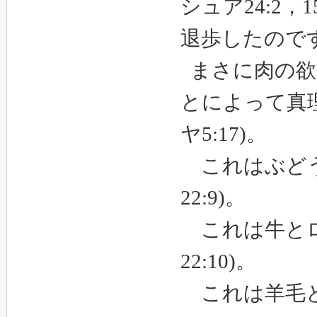
シュア
24:2
，
1
退歩したので
まさに肉の欲
とによって真
ヤ
5:17)
。
これはぶど
22:9)
。
これは牛とロ
22:10)
。
これは羊毛と