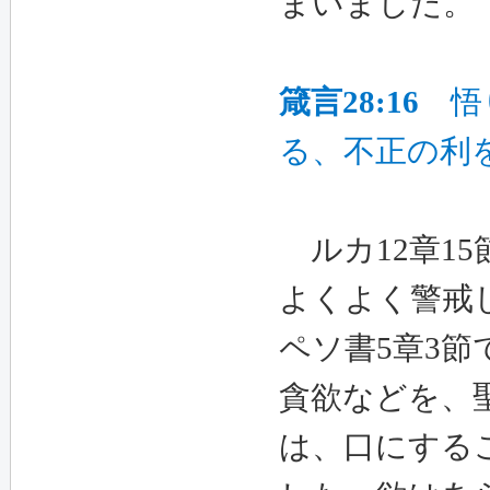
まいました。
箴言
28:16
悟り
る、不正の利
ルカ
12
章
15
よくよく警戒
ペソ書
5
章
3
節
貪欲などを、
は、口にする