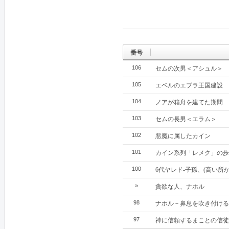
番号
106
セムの次男＜アシュル＞
105
エベルのエブラ王国建設
104
ノアが箱舟を建てた期間
103
セムの長男＜エラム＞
102
悪魔に属したカイン
101
カイン系列「レメク」の歩
100
6代ヤレド‐子孫、(高い所
»
貪欲な人、ナホル
98
ナホル－鼻息を吹き付ける
97
神に信頼するまことの信徒