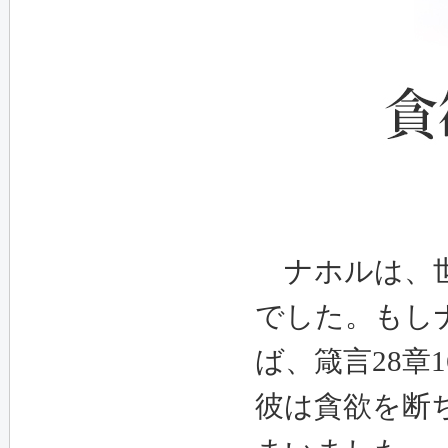
ナホルは、世
でした。も
し
ば、箴言
28
章
1
彼は貪欲を断