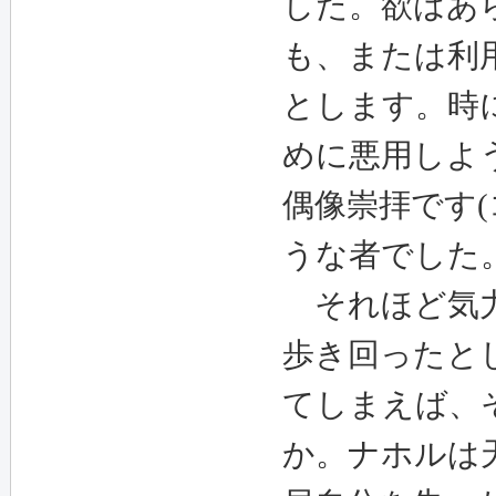
した。
欲はあ
も、または利
とします。時
めに悪用しよ
偶像崇拝です
(
うな者でした
それほど気力
歩き回ったと
てしまえば、
か。ナホルは