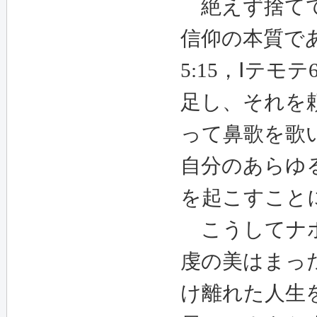
絶えず捨てて
信仰の本質で
5:15
，
Ⅰ
テモテ
足し、それを
って鼻歌を歌
自分のあらゆ
を起こすこと
こうしてナホ
虔の美はまっ
け離れた人生