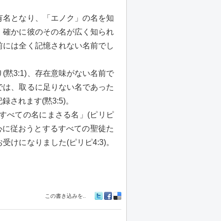
有名となり、「エノク」の名を知
、確かに彼のその名が広く知られ
前には全く記憶されない名前でし
黙3:1)、存在意味がない名前で
では、取るに足りない名であった
されます(黙3:5)。
すべての名にまさる名」(ピリピ
御心に従おうとするすべての聖徒た
けになりました(ピリピ4:3)。
この書き込みを..
Tw
Fa
De
itte
ceb
lici
r
oo
ou