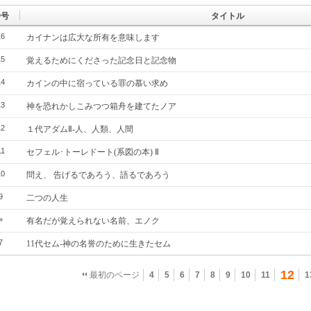
番号
タイトル
16
カイナンは広大な所有を意味します
15
覚えるためにくださった記念日と記念物
14
カインの中に宿っている罪の慕い求め
13
神を恐れかしこみつつ箱舟を建てたノア
12
１代アダムⅡ‐人、人類、人間
11
セフェル･トーレドート(系図の本) Ⅱ
10
問え、 告げるであろう、語るであろう
9
二つの人生
»
有名だが覚えられない名前、エノク
7
11代セム‐神の名誉のために生きたセム
12
最初のページ
4
5
6
7
8
9
10
11
1