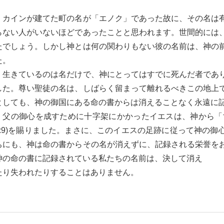
カインが建てた町の名が「エノク」であった故に、その名は
らない人がいないほどであったことと思われます。世間的には
たでしょう。しかし神とは何の関わりもない彼の名前は、神の
た。
生きているのは名だけで、神にとってはすでに死んだ者であり(
した。尊い聖徒の名は、しばらく留まって離れるべきこの地上
としても、神の御国にある命の書からは消えることなく永遠に記録
父の御心を成すために十字架にかかったイエスは、神から「
2:9)を賜りました。まさに、このイエスの足跡に従って神の
ちにも、神は命の書からその名が消えずに、記録される栄誉をお受
神の命の書に記録されている私たちの名前は、決して消え
たり失われたりすることはありません。