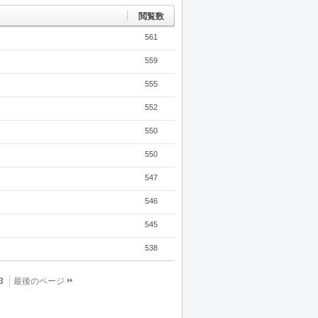
k
s
閲覧数
561
559
555
552
550
550
547
546
545
538
3
最後のページ