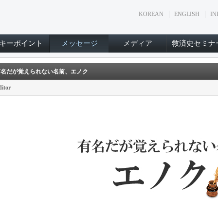
KOREAN
ENGLISH
IN
キーポイント
メッセージ
メディア
救済史セミナ
有名だが覚えられない名前、エノク
itor