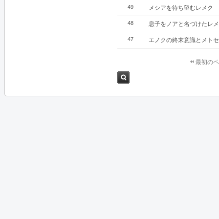
49
メシアを待ち望むレメク
48
息子をノアと名づけたレメ
47
エノクの終末意識とメトセ
最初のペ
検索