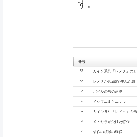
す。
番号
56
カイン系列「レメク」の歩
55
レメクが182歳で生んだ息
54
バベルの塔の建築Ⅰ
»
イシマエルとエサウ
52
カイン系列「レメク」の歩
51
メトセラが受けた特権
50
信仰の領域の確保