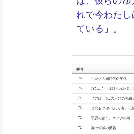
は、彼らのゆ
れで今わたし
ている」。
番号
76
ペレグの同時代の年代
75
7代エノク‐捧げられた者
74
ノアは「第2の人類の先祖
73
２代セツ‐身代わり者、代
72
罪悪の都市、エノクの町
71
神の領域の拡張