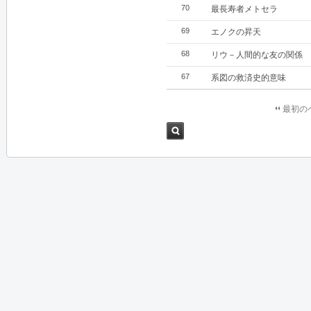
70
最長寿者メトセラ
69
エノクの昇天
68
リウ－人間的な友の関係
67
系図の救済史的意味
最初の
検索