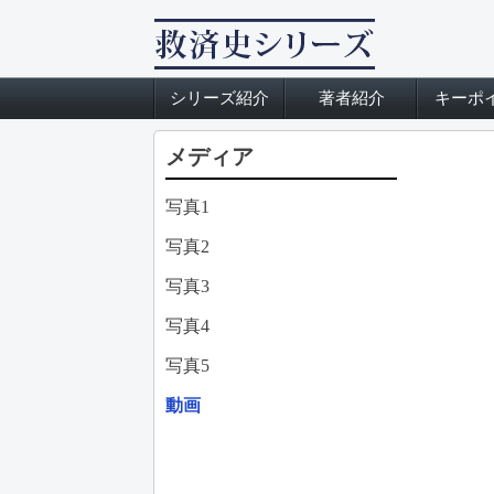
シリーズ紹介
著者紹介
キーポ
メディア
写真1
写真2
写真3
写真4
写真5
動画