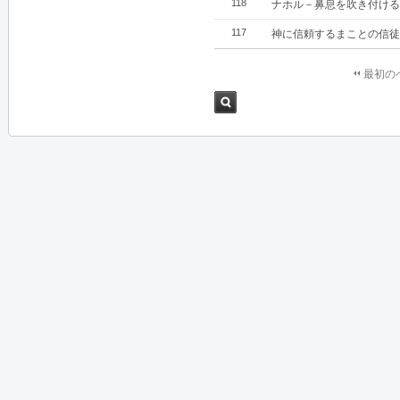
118
ナホル－鼻息を吹き付ける
117
神に信頼するまことの信徒
最初の
検索