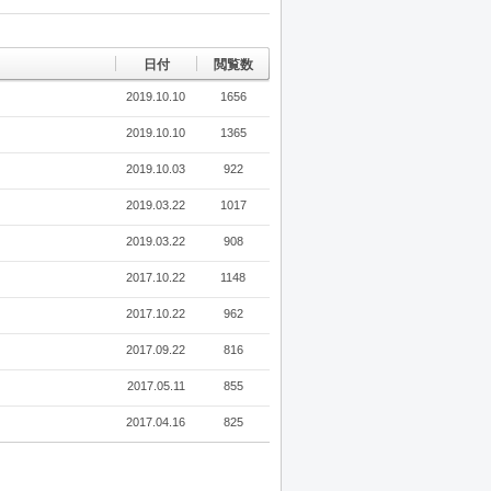
Tw
Fa
De
itte
ceb
lici
r
oo
ou
k
s
日付
閲覧数
2019.10.10
1656
2019.10.10
1365
2019.10.03
922
2019.03.22
1017
2019.03.22
908
2017.10.22
1148
2017.10.22
962
2017.09.22
816
2017.05.11
855
2017.04.16
825