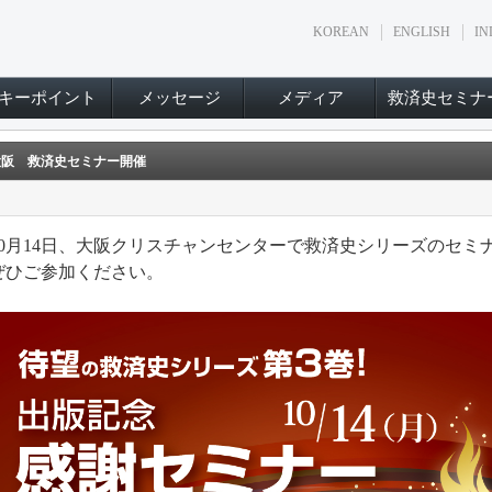
KOREAN
ENGLISH
IN
キーポイント
メッセージ
メディア
救済史セミナ
大阪 救済史セミナー開催
10月14日、大阪クリスチャンセンターで救済史シリーズのセミ
ぜひご参加ください。