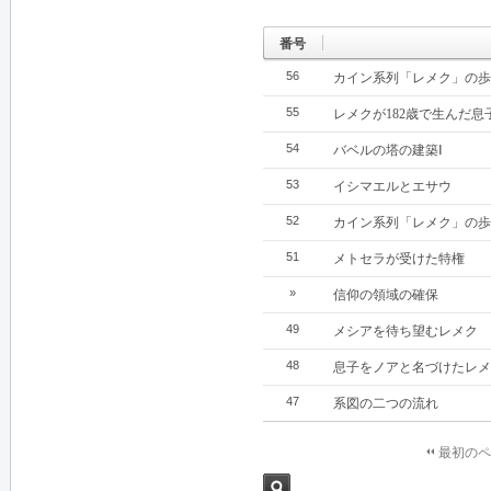
番号
56
カイン系列「レメク」の歩
55
レメクが182歳で生んだ息
54
バベルの塔の建築Ⅰ
53
イシマエルとエサウ
52
カイン系列「レメク」の歩
51
メトセラが受けた特権
»
信仰の領域の確保
49
メシアを待ち望むレメク
48
息子をノアと名づけたレメ
47
系図の二つの流れ
最初のペ