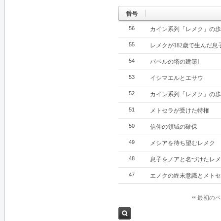
番号
56
カイン系列「レメク」の歩
55
レメクが182歳で生んだ息
54
バベルの塔の建築Ⅰ
53
イシマエルとエサウ
52
カイン系列「レメク」の歩
51
メトセラが受けた特権
50
信仰の領域の確保
49
メシアを待ち望むレメク
48
息子をノアと名づけたレメ
47
エノクの終末意識とメトセ
最初のペ