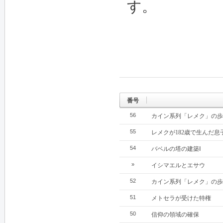
す。
番号
56
カイン系列「レメク」の歩
55
レメクが182歳で生んだ息
54
バベルの塔の建築Ⅰ
»
イシマエルとエサウ
52
カイン系列「レメク」の歩
51
メトセラが受けた特権
50
信仰の領域の確保