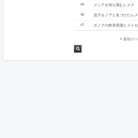
49
メシアを待ち望むレメク
48
息子をノアと名づけたレメ
47
エノクの終末意識とメトセ
最初のペ
検索