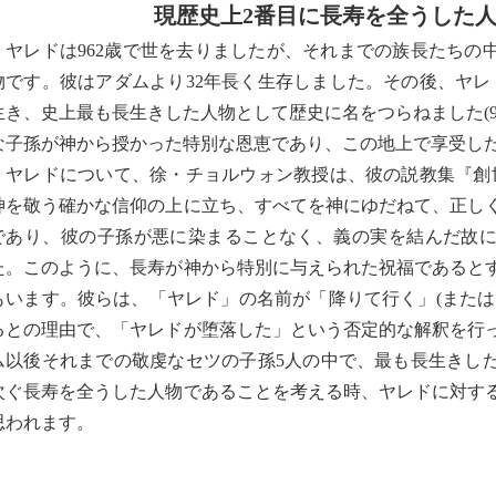
現歴史上2番目に長寿を全うした
ヤレドは962歳で世を去りましたが、それまでの族長たちの
物です。彼はアダムより32年長く生存しました。その後、ヤレ
生き、史上最も長生きした人物として歴史に名をつらねました(9
な子孫が神から授かった特別な恩恵であり、この地上で享受
ヤレドについて、徐・チョルウォン教授は、彼の説教集『創
神を敬う確かな信仰の上に立ち、すべてを神にゆだねて、正し
であり、彼の子孫が悪に染まることなく、義の実を結んだ故
た。このように、長寿が神から特別に与えられた祝福であると
もいます。彼らは、「ヤレド」の名前が「降りて行く」(または
るとの理由で、「ヤレドが堕落した」という否定的な解釈を行
ム以後それまでの敬虔なセツの子孫5人の中で、最も長生きし
次ぐ長寿を全うした人物であることを考える時、ヤレドに対す
思われます。