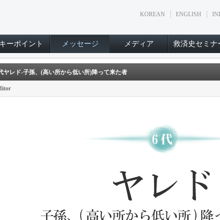
KOREAN
ENGLISH
IN
キーポイント
メッセージ
メディア
救済史セミナ
代ヤレド‐子孫、(高い所から低い所)降って来た者
itor