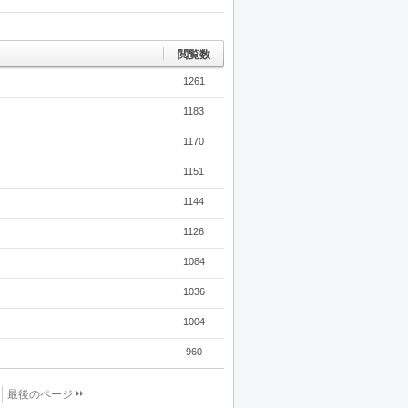
Tw
Fa
De
itte
ceb
lici
r
oo
ou
k
s
閲覧数
1261
1183
1170
1151
1144
1126
1084
1036
1004
960
最後のページ