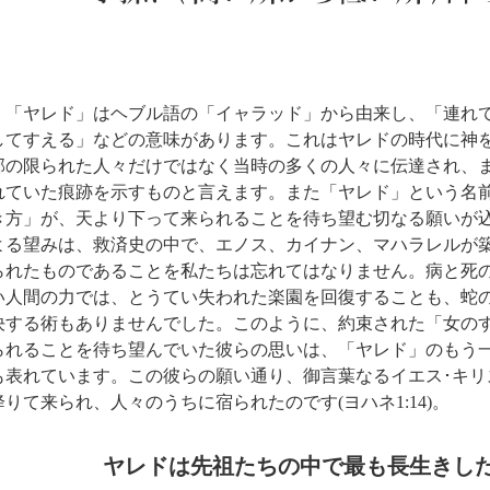
「ヤレド」はヘブル語の「イャラッド」から由来し、「連れて
してすえる」などの意味があります。これはヤレドの時代に神
部の限られた人々だけではなく当時の多くの人々に伝達され、
れていた痕跡を示すものと言えます。また「ヤレド」という名
き方」が、天より下って来られることを待ち望む切なる願いが
よる望みは、救済史の中で、エノス、カイナン、マハラレルが
られたものであることを私たちは忘れてはなりません。病と死
い人間の力では、とうてい失われた楽園を回復することも、蛇
決する術もありませんでした。このように、約束された「女のすえ」
られることを待ち望んでいた彼らの思いは、「ヤレド」のもう
も表れています。この彼らの願い通り、御言葉なるイエス･キリ
降りて来られ、人々のうちに宿られたのです(ヨハネ1:14)。
ヤレドは先祖たちの中で最
も長
生きし