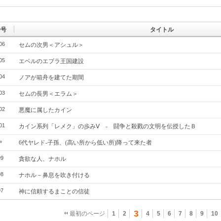
番号
タイトル
06
セムの次男＜アシュル＞
05
エベルのエブラ王国建設
04
ノアが箱舟を建てた期間
03
セムの長男＜エラム＞
02
悪魔に属したカイン
01
カイン系列「レメク」の歩みⅤ - 闘争と殺戮の文明を伝授したＢ
»
6代ヤレド‐子孫、(高い所から低い所)降って来た者
99
貪欲な人、ナホル
98
ナホル－鼻息を吹き付ける
97
神に信頼するまことの信徒
3
最初のページ
1
2
4
5
6
7
8
9
10