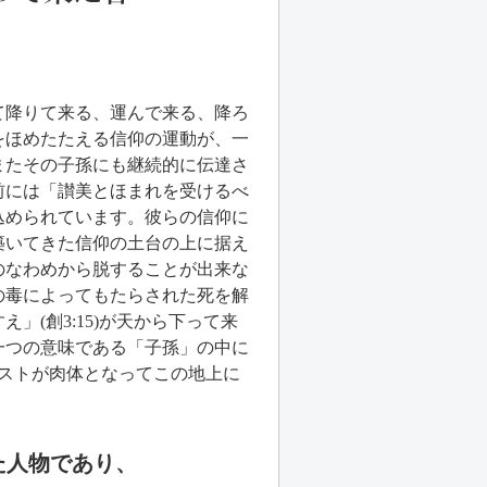
降りて来る、運んで来る、降ろ
をほめたたえる信仰の運動が、一
またその子孫にも継続的に伝達さ
前には「讃美とほまれを受けるべ
込められています。彼らの信仰に
築いてきた信仰の土台の上に据え
のなわめから脱することが出来な
の毒によってもたらされた死を解
(創3:15)が天から下って来
一つの意味である「子孫」の中に
ストが肉体となってこの地上に
た人物であり、