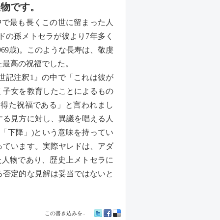
人物です。
中で最も長くこの世に留まった人
ドの孫メトセラが彼より7年多く
69歳)。このような長寿は、敬虔
した最高の祝福でした。
世記注釈1』の中で「これは彼が
く子女を教育したことによるもの
に得た祝福である」と言われまし
する見方に対し、異議を唱える人
「下降」)という意味を持ってい
っています。実際ヤレドは、アダ
た人物であり、歴史上メトセラに
る否定的な見解は妥当ではないと
この書き込みを..