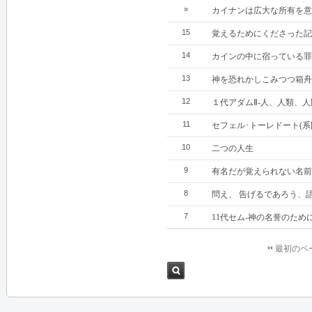
»
カイナンは広大な所有を意
15
覚えるためにくださった記
14
カインの中に宿っている罪
13
神を恐れかしこみつつ箱舟
12
１代アダムⅡ‐人、人類、人
11
セフェル･トーレドート(系図
10
二つの人生
9
有名だが覚えられない名前
8
問え、 告げるであろう、
7
11代セム‐神の名誉のため
最初のペ
検索