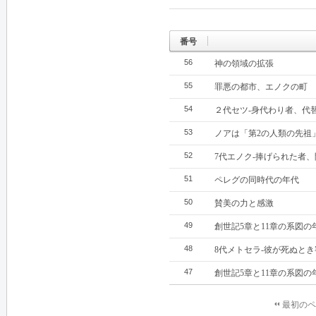
番号
56
神の領域の拡張
55
罪悪の都市、エノクの町
54
２代セツ‐身代わり者、代
53
ノアは「第2の人類の先祖
52
7代エノク‐捧げられた者
51
ペレグの同時代の年代
50
賛美の力と感激
49
創世記5章と11章の系図の
48
8代メトセラ‐彼が死ぬと
47
創世記5章と11章の系図の
最初のペ