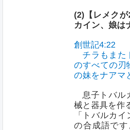
(2)【レメク
カイン、娘は
創世記4:22
チラもまたト
のすべての刃
の妹をナアマ
息子トバルカ
械と器具を作
「トバルカイ
の合成語です