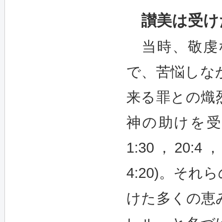
讃美は受け
当時、敬虔
で、苦悩しな
来る罪との熾
神の助けを受
1:30，20:
4:20)。そ
けた多くの恵