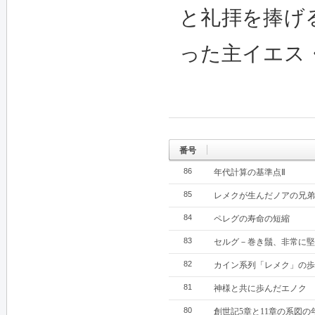
と礼拝を捧げ
った主イエス
番号
86
年代計算の基準点Ⅱ
85
レメクが生んだノアの兄弟
84
ペレグの寿命の短縮
83
セルグ－巻き鬚、非常に堅
82
カイン系列「レメク」の歩
81
神様と共に歩んだエノク
80
創世記5章と11章の系図の