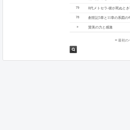
79
8代メトセラ‐彼が死ぬと
78
創世記5章と11章の系図の
»
賛美の力と感激
最初の
検索