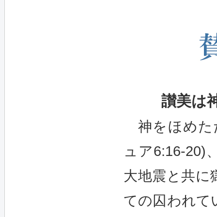
讃美は
神をほめたた
ュア6:16-2
大地震と共に
ての囚われて