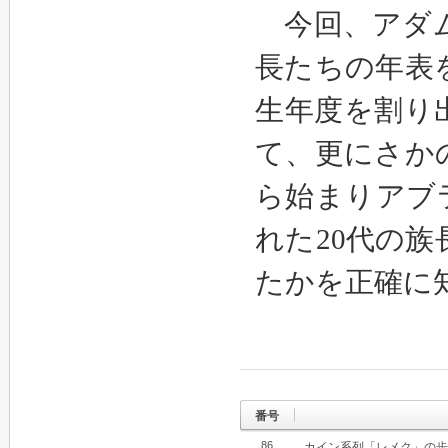
今回、アダム
長たちの年表
生年度を割り
て、更にさか
ら始まりアブ
れた20代の
たかを正確に
番号
86
カイン系列「レメク」の歩