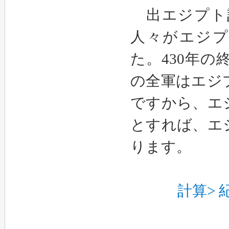
出エジプト記
人々がエジプ
た。430年
の全軍はエジ
ですから、エ
とすれば、エ
ります。
計算> 