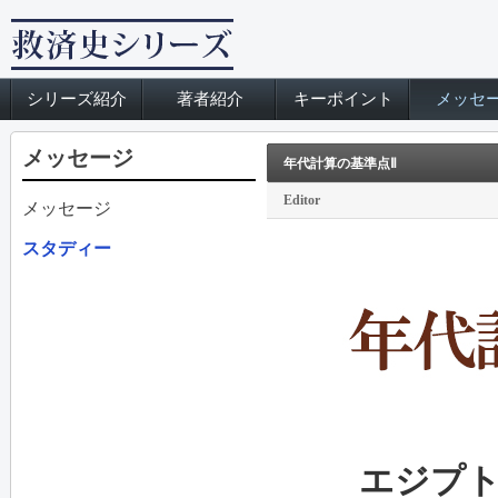
シリーズ紹介
著者紹介
キーポイント
メッセ
メッセージ
年代計算の基準点Ⅱ
Editor
メッセージ
スタディー
エジプト