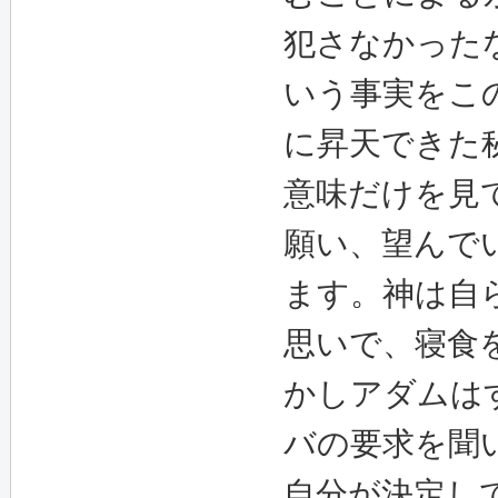
犯さなかった
いう事実をこ
に昇天できた
意味だけを見
願い、望んで
ます。神は自
思いで、寝食
かしアダムは
バの要求を聞
自分が決定し