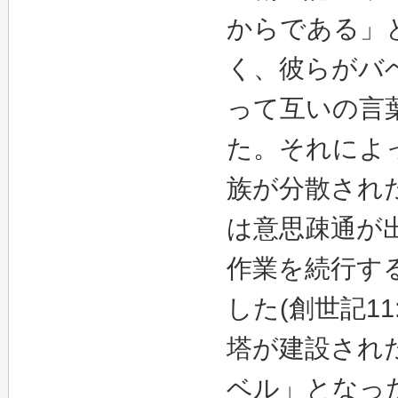
からである」
く、彼らがバ
って互いの言
た。それによ
族が分散され
は意思疎通が
作業を続行す
した
(
創世記
11
塔が建設され
ベル」となっ