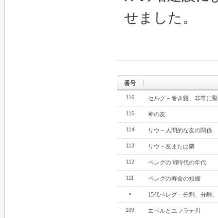
せました。
番号
116
セルグ－巻き鬚、非常に堅
115
神の友
114
リウ－人間的な友の関係
113
リウ－友または隣
112
ペレグの同時代の年代
111
ペレグの寿命の短縮
»
15代ペレグ－分割、分離
109
エベルとユフラテ川