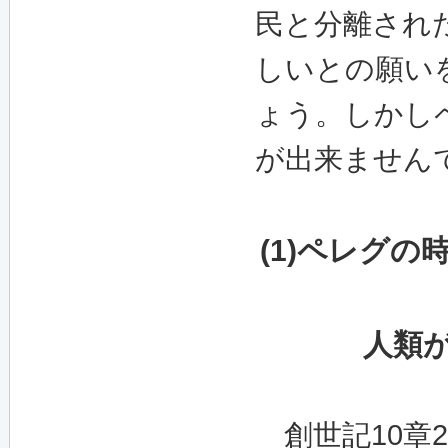
民と分離され
しいとの願い
ょう。しかし
が出来ません
(1)
ペレグの
人類
創世記
10
章
2