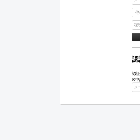
認
認証
※申