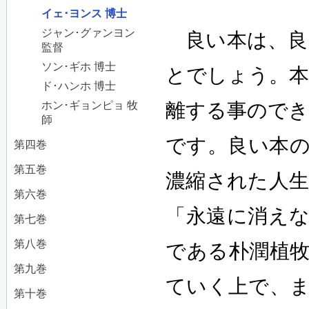
イェ･ヨンス 博士
ジャン･グァンヨン
良い本は、良
監督
ソン･ギホ 博士
とでしょう。本
ド･ハンホ 博士
ホン･ギョンピョ 牧
離する事のでき
師
です。良い本
第四巻
第五巻
濃縮された人
第六巻
「永遠に消え
第七巻
第八巻
である朴潤植
第九巻
ていく上で、
第十巻