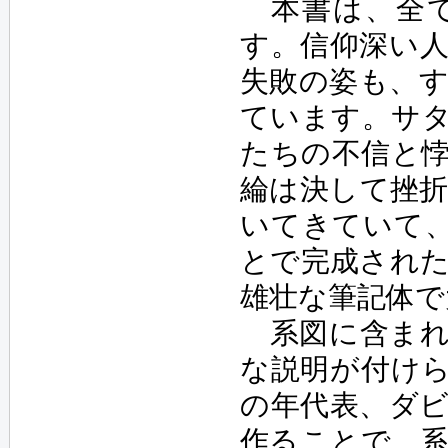
本書は、全て
す。信仰深い
失敗の姿も、
ています。サ
たちの不信と
綸は決して挫
いてきていて
とで完成され
雄壮な筆記体
系図に含まれ
な説明が付け
の年代表、ダ
作ることで、