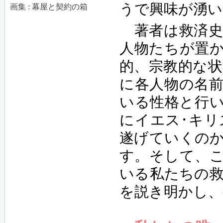
うで興味が湧
画集 : 幕屋と契約の箱
著者は救済
人物たちが置
的、宗教的な
に各人物の名
いる性格と行
にイエス･キ
遂げていくの
す。そして、
いる私たちの
を説き明かし、